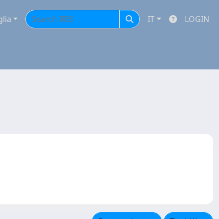
glia
IT
LOGIN