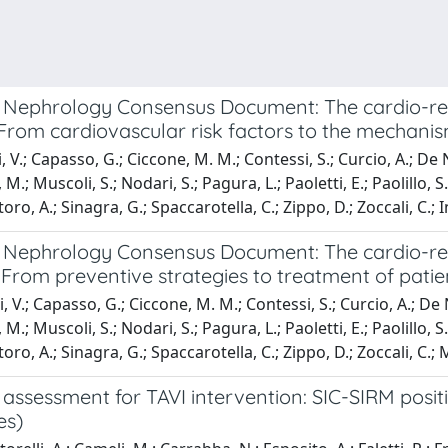
 of Nephrology Consensus Document: The cardio-re
: From cardiovascular risk factors to the mechan
i, V.; Capasso, G.; Ciccone, M. M.; Contessi, S.; Curcio, A.; De 
scoli, S.; Nodari, S.; Pagura, L.; Paoletti, E.; Paolillo, S.; Pe
o, A.; Sinagra, G.; Spaccarotella, C.; Zippo, D.; Zoccali, C.; In
 of Nephrology Consensus Document: The cardio-re
I: From preventive strategies to treatment of pat
ppi, V.; Capasso, G.; Ciccone, M. M.; Contessi, S.; Curcio, A.; De
scoli, S.; Nodari, S.; Pagura, L.; Paoletti, E.; Paolillo, S.; Pe
ro, A.; Sinagra, G.; Spaccarotella, C.; Zippo, D.; Zoccali, C.; 
ssessment for TAVI intervention: SIC-SIRM posit
es)