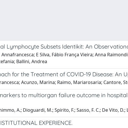
 Lymphocyte Subsets Identikit: An Observationa
Annafrancesca; E Silva, Fábio França Vieira; Anna Raimondi, 
efania; Ballini, Andrea
proach for the Treatment of COVID-19 Disease: An
afrancesca; Acunzo, Marina; Raimo, Mariarosaria; Cantore, S
markers to multiorgan failure outcome in hospital
 Smimmo, A.; Dioguardi, M.; Spirito, F.; Sasso, F. C.; De Vito, D
ISTITUTIONAL EXPERIENCE.