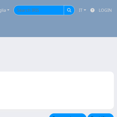
glia
IT
LOGIN