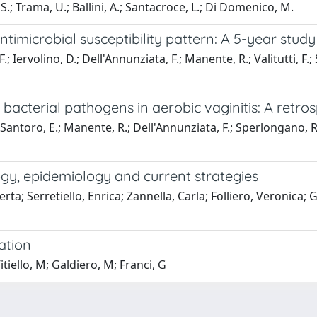
S.; Trama, U.; Ballini, A.; Santacroce, L.; Di Domenico, M.
timicrobial susceptibility pattern: A 5-year study
 F.; Iervolino, D.; Dell'Annunziata, F.; Manente, R.; Valitutti, F.
 bacterial pathogens in aerobic vaginitis: A retrosp
D.; Santoro, E.; Manente, R.; Dell'Annunziata, F.; Sperlongano, R.
gy, epidemiology and current strategies
ta; Serretiello, Enrica; Zannella, Carla; Folliero, Veronica; G
ation
Vitiello, M; Galdiero, M; Franci, G