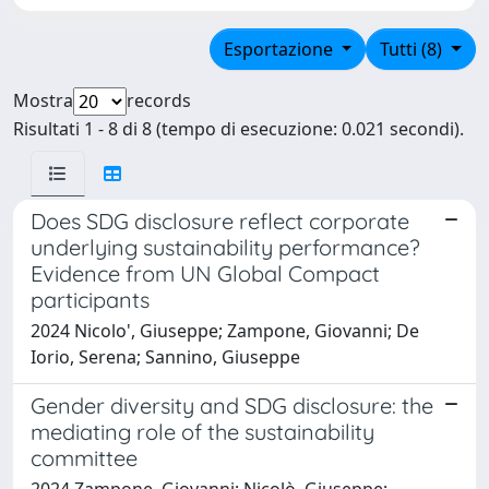
Esportazione
Tutti (8)
Mostra
records
Risultati 1 - 8 di 8 (tempo di esecuzione: 0.021 secondi).
Does SDG disclosure reflect corporate
underlying sustainability performance?
Evidence from UN Global Compact
participants
2024 Nicolo', Giuseppe; Zampone, Giovanni; De
Iorio, Serena; Sannino, Giuseppe
Gender diversity and SDG disclosure: the
mediating role of the sustainability
committee
2024 Zampone, Giovanni; Nicolò, Giuseppe;