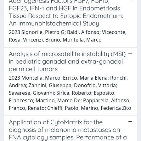
Adenogenesis Factors FGF7, FGF10,
FGF23, IFN-τ and HGF in Endometriosis
Tissue Respect to Eutopic Endometrium:
An Immunohistochemical Study
2023 Signorile, Pietro G; Baldi, Alfonso; Viceconte,
Rosa; Vincenzi, Bruno; Montella, Marco
Analysis of microsatellite instability (MSI)
in pediatric gonadal and extra-gonadal
germ cell tumors
2023 Montella, Marco; Errico, Maria Elena; Ronchi,
Andrea; Zannini, Giuseppa; Donofrio, Vittoria;
Savarese, Giovanni; Sirica, Roberto; Esposito,
Francesco; Martino, Marco De; Papparella, Alfonso;
Franco, Renato; Chieffi, Paolo; Marino, Federica Zito
Application of CytoMatrix for the
diagnosis of melanoma metastases on
FNA cytology samples: Performance of a