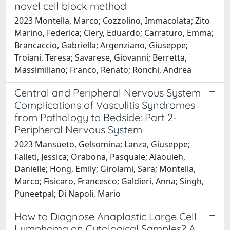
novel cell block method
2023 Montella, Marco; Cozzolino, Immacolata; Zito
Marino, Federica; Clery, Eduardo; Carraturo, Emma;
Brancaccio, Gabriella; Argenziano, Giuseppe;
Troiani, Teresa; Savarese, Giovanni; Berretta,
Massimiliano; Franco, Renato; Ronchi, Andrea
Central and Peripheral Nervous System
Complications of Vasculitis Syndromes
from Pathology to Bedside: Part 2-
Peripheral Nervous System
2023 Mansueto, Gelsomina; Lanza, Giuseppe;
Falleti, Jessica; Orabona, Pasquale; Alaouieh,
Danielle; Hong, Emily; Girolami, Sara; Montella,
Marco; Fisicaro, Francesco; Galdieri, Anna; Singh,
Puneetpal; Di Napoli, Mario
How to Diagnose Anaplastic Large Cell
Lymphoma on Cytological Samples? A