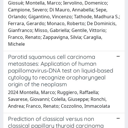
Giosuè; Montella, Marco; Iervolino, Domenico;
Campione, Severo; Di Mauro, Annabella; Sepe,
Orlando; Gigantino, Vincenzo; Tathode, Madhura S.;
Ferrara, Gerardo; Monaco, Roberto; De Dominicis,
Gianfranco; Misso, Gabriella; Gentile, Vittorio;
Franco, Renato; Zappavigna, Silvia; Caraglia,
Michele
Parotid squamous cell carcinoma
metastases: Application of human
papillomavirus‐DNA test on liquid‐based
cytology to recognize oropharyngeal
origin of the neoplasm
2024 Montella, Marco; Ruggiero, Raffaella;
Savarese, Giovanni; Colella, Giuseppe; Ronchi,
Andrea; Franco, Renato; Cozzolino, Immacolata
Prediction of classical versus non
classical papillary thyroid carcinoma