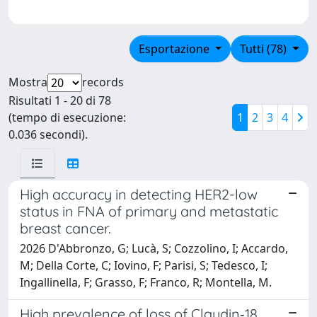
Esportazione
Tutti (78)
Mostra
records
Risultati 1 - 20 di 78
(tempo di esecuzione:
1
2
3
4
0.036 secondi).
High accuracy in detecting HER2-low
status in FNA of primary and metastatic
breast cancer.
2026 D'Abbronzo, G; Lucà, S; Cozzolino, I; Accardo,
M; Della Corte, C; Iovino, F; Parisi, S; Tedesco, I;
Ingallinella, F; Grasso, F; Franco, R; Montella, M.
High prevalence of loss of Claudin‐18