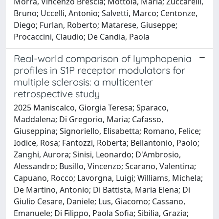
Morra, Vincenzo Brescia; Mottola, Maria; Zuccarelli,
Bruno; Uccelli, Antonio; Salvetti, Marco; Centonze,
Diego; Furlan, Roberto; Matarese, Giuseppe;
Procaccini, Claudio; De Candia, Paola
Real-world comparison of lymphopenia
profiles in S1P receptor modulators for
multiple sclerosis: a multicenter
retrospective study
2025 Maniscalco, Giorgia Teresa; Sparaco,
Maddalena; Di Gregorio, Maria; Cafasso,
Giuseppina; Signoriello, Elisabetta; Romano, Felice;
Iodice, Rosa; Fantozzi, Roberta; Bellantonio, Paolo;
Zanghi, Aurora; Sinisi, Leonardo; D'Ambrosio,
Alessandro; Busillo, Vincenzo; Scarano, Valentina;
Capuano, Rocco; Lavorgna, Luigi; Williams, Michela;
De Martino, Antonio; Di Battista, Maria Elena; Di
Giulio Cesare, Daniele; Lus, Giacomo; Cassano,
Emanuele; Di Filippo, Paola Sofia; Sibilia, Grazia;