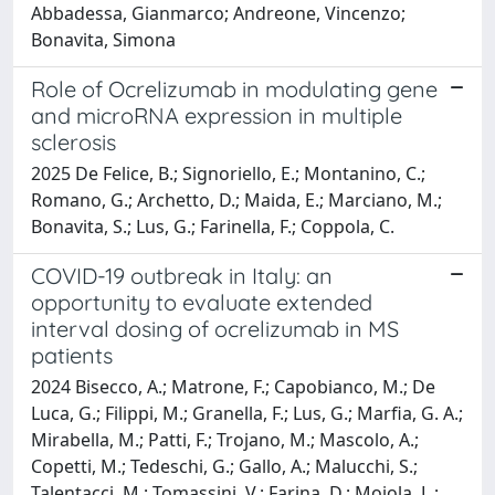
Abbadessa, Gianmarco; Andreone, Vincenzo;
Bonavita, Simona
Role of Ocrelizumab in modulating gene
and microRNA expression in multiple
sclerosis
2025 De Felice, B.; Signoriello, E.; Montanino, C.;
Romano, G.; Archetto, D.; Maida, E.; Marciano, M.;
Bonavita, S.; Lus, G.; Farinella, F.; Coppola, C.
COVID-19 outbreak in Italy: an
opportunity to evaluate extended
interval dosing of ocrelizumab in MS
patients
2024 Bisecco, A.; Matrone, F.; Capobianco, M.; De
Luca, G.; Filippi, M.; Granella, F.; Lus, G.; Marfia, G. A.;
Mirabella, M.; Patti, F.; Trojano, M.; Mascolo, A.;
Copetti, M.; Tedeschi, G.; Gallo, A.; Malucchi, S.;
Talentacci, M.; Tomassini, V.; Farina, D.; Moiola, L.;