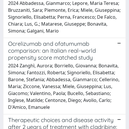
2024 Abbadessa, Gianmarco; Lepore, Maria Teresa;
Bruzzaniti, Sara; Piemonte, Erica; Miele, Giuseppina;
Signoriello, Elisabetta; Perna, Francesco; De Falco,
Chiara; Lus, G.; Matarese, Giuseppe; Bonavita,
Simona; Galgani, Mario
Ocrelizumab and ofatumumab
comparison: an Italian real-world
propensity score matched study
2024 Zanghì, Aurora; Borriello, Giovanna; Bonavita,
Simona; Fantozzi, Roberta; Signoriello, Elisabetta;
Barone, Stefania; Abbadessa, Gianmarco; Cellerino,
Maria; Ziccone, Vanessa; Miele, Giuseppina; Lus,
Giacomo; Valentino, Paola; Bucello, Sebastiano;
Inglese, Matilde; Centonze, Diego; Avolio, Carlo;
D'Amico, Emanuele
Therapeutic choices and disease activity
after 2 years of treatment with cladribine: