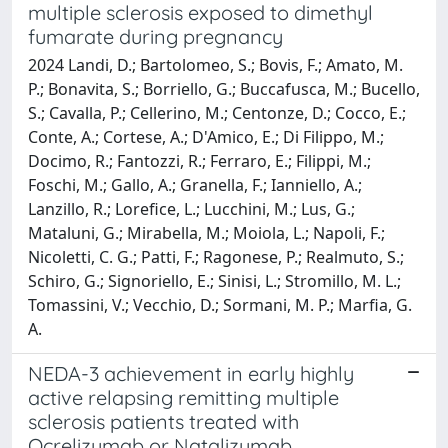
multiple sclerosis exposed to dimethyl
fumarate during pregnancy
2024 Landi, D.; Bartolomeo, S.; Bovis, F.; Amato, M.
P.; Bonavita, S.; Borriello, G.; Buccafusca, M.; Bucello,
S.; Cavalla, P.; Cellerino, M.; Centonze, D.; Cocco, E.;
Conte, A.; Cortese, A.; D'Amico, E.; Di Filippo, M.;
Docimo, R.; Fantozzi, R.; Ferraro, E.; Filippi, M.;
Foschi, M.; Gallo, A.; Granella, F.; Ianniello, A.;
Lanzillo, R.; Lorefice, L.; Lucchini, M.; Lus, G.;
Mataluni, G.; Mirabella, M.; Moiola, L.; Napoli, F.;
Nicoletti, C. G.; Patti, F.; Ragonese, P.; Realmuto, S.;
Schiro, G.; Signoriello, E.; Sinisi, L.; Stromillo, M. L.;
Tomassini, V.; Vecchio, D.; Sormani, M. P.; Marfia, G.
A.
NEDA-3 achievement in early highly
active relapsing remitting multiple
sclerosis patients treated with
Ocrelizumab or Natalizumab