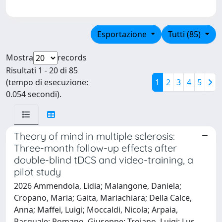
Esportazione
Tutti (85)
Mostra
records
Risultati 1 - 20 di 85
(tempo di esecuzione:
1
2
3
4
5
0.054 secondi).
Theory of mind in multiple sclerosis:
Three-month follow-up effects after
double-blind tDCS and video-training, a
pilot study
2026 Ammendola, Lidia; Malangone, Daniela;
Cropano, Maria; Gaita, Mariachiara; Della Calce,
Anna; Maffei, Luigi; Moccaldi, Nicola; Arpaia,
Pasquale; Romano, Giuseppe; Trojano, Luigi; Lus,