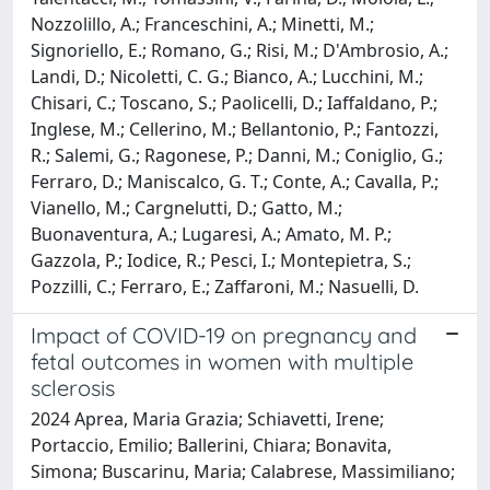
Nozzolillo, A.; Franceschini, A.; Minetti, M.;
Signoriello, E.; Romano, G.; Risi, M.; D'Ambrosio, A.;
Landi, D.; Nicoletti, C. G.; Bianco, A.; Lucchini, M.;
Chisari, C.; Toscano, S.; Paolicelli, D.; Iaffaldano, P.;
Inglese, M.; Cellerino, M.; Bellantonio, P.; Fantozzi,
R.; Salemi, G.; Ragonese, P.; Danni, M.; Coniglio, G.;
Ferraro, D.; Maniscalco, G. T.; Conte, A.; Cavalla, P.;
Vianello, M.; Cargnelutti, D.; Gatto, M.;
Buonaventura, A.; Lugaresi, A.; Amato, M. P.;
Gazzola, P.; Iodice, R.; Pesci, I.; Montepietra, S.;
Pozzilli, C.; Ferraro, E.; Zaffaroni, M.; Nasuelli, D.
Impact of COVID-19 on pregnancy and
fetal outcomes in women with multiple
sclerosis
2024 Aprea, Maria Grazia; Schiavetti, Irene;
Portaccio, Emilio; Ballerini, Chiara; Bonavita,
Simona; Buscarinu, Maria; Calabrese, Massimiliano;