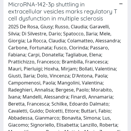
MicroRNA-142-3p shuttling in
extracellular vesicles marks regulatory T
cell dysfunction in multiple sclerosis
2025 De Rosa, Giusy; Russo, Claudia; Garavelli,
Silvia; Di Silvestre, Dario; Spatocco, Ilaria; Mele,
Giorgia; La Rocca, Claudia; Colamatteo, Alessandra;
Carbone, Fortunata; Fusco, Clorinda; Passaro,
Fabiana; Carpi, Donatella; Tagliabue, Elena;
Prattichizzo, Francesco; Brambilla, Francesca;
Mauri, Pierluigi; Hoxha, Mirjam; Bollati, Valentina;
Giusti, Ilaria; Dolo, Vincenza; D'Antona, Paola;
Campomenosi, Paola; Mangolini, Valentina;
Radeghieri, Annalisa; Bergese, Paolo; Morabito,
Ivana; Mandelli, Alessandra; Finardi, Annamaria;
Beretta, Francesca; Schilke, Edoardo Dalmato;
Cavaletti, Guido; Dolcetti, Ettore; Buttari, Fabio;
Abbadessa, Gianmarco; Bonavita, Simona; Lus,
Giacomo; Signoriello, Elisabetta; Lanzillo, Roberta;