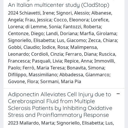
An Italian multicenter study (CladStop)
2024 Schiavetti, Irene; Signori, Alessio; Albanese,
Angela; Frau, Jessica; Cocco, Eleonora; Lorefice,
Lorena; di Lemme, Sonia; Fantozzi, Roberta;
Centonze, Diego; Landi, Doriana; Marfia, Girolama;
Signoriello, Elisabetta; Lus, Giacomo; Zecca, Chiara;
Gobbi, Claudio; Iodice, Rosa; Malimpensa,
Leonardo; Cordioli, Cinzia; Ferraro, Diana; Ruscica,
Francesca; Pasquali, Livia; Repice, Anna; Immovilli,
Paolo; Ferrò, Maria Teresa; Bonavita, Simona;
Difilippo, Massimiliano; Abbadessa, Gianmarco;
Govone, Flora; Sormani, Maria Pia
Adiponectin Alleviates Cell Injury due to
Cerebrospinal Fluid from Multiple
Sclerosis Patients by Inhibiting Oxidative
Stress and Proinflammatory Response
2023 Mallardo, Marta; Signoriello, Elisabetta; Lus,