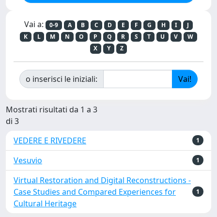
Vai a:
0-9
A
B
C
D
E
F
G
H
I
J
K
L
M
N
O
P
Q
R
S
T
U
V
W
X
Y
Z
o inserisci le iniziali:
Mostrati risultati da 1 a 3
di 3
VEDERE E RIVEDERE
1
Vesuvio
1
Virtual Restoration and Digital Reconstructions -
Case Studies and Compared Experiences for
1
Cultural Heritage