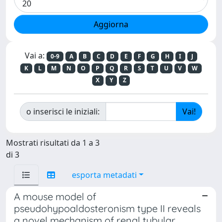
Vai a:
0-9
A
B
C
D
E
F
G
H
I
J
K
L
M
N
O
P
Q
R
S
T
U
V
W
X
Y
Z
o inserisci le iniziali:
Mostrati risultati da 1 a 3
di 3
esporta metadati
A mouse model of
pseudohypoaldosteronism type II reveals
a novel mechanism of renal tubular