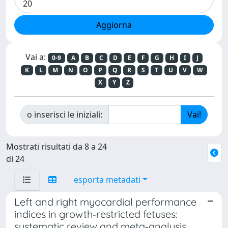
Vai a:
0-9
A
B
C
D
E
F
G
H
I
J
K
L
M
N
O
P
Q
R
S
T
U
V
W
X
Y
Z
o inserisci le iniziali:
Mostrati risultati da 8 a 24
di 24
esporta metadati
Left and right myocardial performance
indices in growth‐restricted fetuses:
systematic review and meta‐analysis