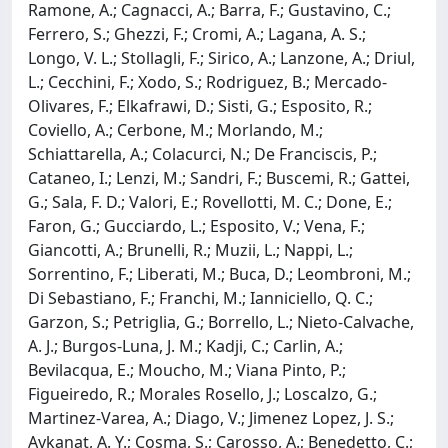
Ramone, A.; Cagnacci, A.; Barra, F.; Gustavino, C.;
Ferrero, S.; Ghezzi, F.; Cromi, A.; Lagana, A. S.;
Longo, V. L.; Stollagli, F.; Sirico, A.; Lanzone, A.; Driul,
L.; Cecchini, F.; Xodo, S.; Rodriguez, B.; Mercado-
Olivares, F.; Elkafrawi, D.; Sisti, G.; Esposito, R.;
Coviello, A.; Cerbone, M.; Morlando, M.;
Schiattarella, A.; Colacurci, N.; De Franciscis, P.;
Cataneo, I.; Lenzi, M.; Sandri, F.; Buscemi, R.; Gattei,
G.; Sala, F. D.; Valori, E.; Rovellotti, M. C.; Done, E.;
Faron, G.; Gucciardo, L.; Esposito, V.; Vena, F.;
Giancotti, A.; Brunelli, R.; Muzii, L.; Nappi, L.;
Sorrentino, F.; Liberati, M.; Buca, D.; Leombroni, M.;
Di Sebastiano, F.; Franchi, M.; Ianniciello, Q. C.;
Garzon, S.; Petriglia, G.; Borrello, L.; Nieto-Calvache,
A. J.; Burgos-Luna, J. M.; Kadji, C.; Carlin, A.;
Bevilacqua, E.; Moucho, M.; Viana Pinto, P.;
Figueiredo, R.; Morales Rosello, J.; Loscalzo, G.;
Martinez-Varea, A.; Diago, V.; Jimenez Lopez, J. S.;
Aykanat, A. Y.; Cosma, S.; Carosso, A.; Benedetto, C.;