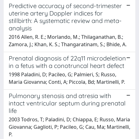
Predictive accuracy of second-trimester
uterine artery Doppler indices for
stillbirth: A systematic review and meta-
analysis
2016 Allen, R. E.; Morlando, M.; Thilaganathan, B.;
Zamora, J.; Khan, K. S.; Thangaratinam, S.; Bhide, A.
Prenatal diagnosis of 22q11 microdeletion
in a fetus with a conotruncal heart defect
1998 Paladini, D; Pacileo, G; Palmieri, S; Russo,
Maria Giovanna; Conti, A; Piccola, Bd; Martinelli, P.
Pulmonary stenosis and atresia with
intact ventricular septum during prenatal
life
2003 Todros, T; Paladini, D; Chiappa, E; Russo, Maria
Giovanna; Gaglioti, P; Pacileo, G; Cau, Ma; Martinelli,
P.