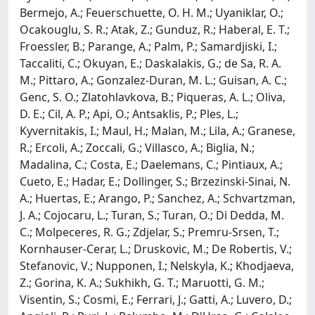
Bermejo, A.; Feuerschuette, O. H. M.; Uyaniklar, O.;
Ocakouglu, S. R.; Atak, Z.; Gunduz, R.; Haberal, E. T.;
Froessler, B.; Parange, A.; Palm, P.; Samardjiski, I.;
Taccaliti, C.; Okuyan, E.; Daskalakis, G.; de Sa, R. A.
M.; Pittaro, A.; Gonzalez-Duran, M. L.; Guisan, A. C.;
Genc, S. O.; Zlatohlavkova, B.; Piqueras, A. L.; Oliva,
D. E.; Cil, A. P.; Api, O.; Antsaklis, P.; Ples, L.;
Kyvernitakis, I.; Maul, H.; Malan, M.; Lila, A.; Granese,
R.; Ercoli, A.; Zoccali, G.; Villasco, A.; Biglia, N.;
Madalina, C.; Costa, E.; Daelemans, C.; Pintiaux, A.;
Cueto, E.; Hadar, E.; Dollinger, S.; Brzezinski-Sinai, N.
A.; Huertas, E.; Arango, P.; Sanchez, A.; Schvartzman,
J. A.; Cojocaru, L.; Turan, S.; Turan, O.; Di Dedda, M.
C.; Molpeceres, R. G.; Zdjelar, S.; Premru-Srsen, T.;
Kornhauser-Cerar, L.; Druskovic, M.; De Robertis, V.;
Stefanovic, V.; Nupponen, I.; Nelskyla, K.; Khodjaeva,
Z.; Gorina, K. A.; Sukhikh, G. T.; Maruotti, G. M.;
Visentin, S.; Cosmi, E.; Ferrari, J.; Gatti, A.; Luvero, D.;