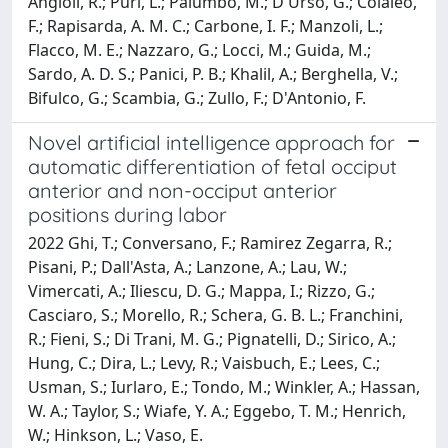
Angioli, R.; Puri, L.; Palumbo, M.; D'Urso, G.; Colaleo,
F.; Rapisarda, A. M. C.; Carbone, I. F.; Manzoli, L.;
Flacco, M. E.; Nazzaro, G.; Locci, M.; Guida, M.;
Sardo, A. D. S.; Panici, P. B.; Khalil, A.; Berghella, V.;
Bifulco, G.; Scambia, G.; Zullo, F.; D'Antonio, F.
Novel artificial intelligence approach for
automatic differentiation of fetal occiput
anterior and non-occiput anterior
positions during labor
2022 Ghi, T.; Conversano, F.; Ramirez Zegarra, R.;
Pisani, P.; Dall'Asta, A.; Lanzone, A.; Lau, W.;
Vimercati, A.; Iliescu, D. G.; Mappa, I.; Rizzo, G.;
Casciaro, S.; Morello, R.; Schera, G. B. L.; Franchini,
R.; Fieni, S.; Di Trani, M. G.; Pignatelli, D.; Sirico, A.;
Hung, C.; Dira, L.; Levy, R.; Vaisbuch, E.; Lees, C.;
Usman, S.; Iurlaro, E.; Tondo, M.; Winkler, A.; Hassan,
W. A.; Taylor, S.; Wiafe, Y. A.; Eggebo, T. M.; Henrich,
W.; Hinkson, L.; Vaso, E.