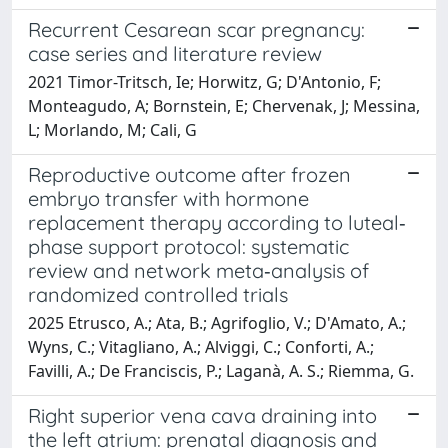
Recurrent Cesarean scar pregnancy:
case series and literature review
2021 Timor-Tritsch, Ie; Horwitz, G; D'Antonio, F;
Monteagudo, A; Bornstein, E; Chervenak, J; Messina,
L; Morlando, M; Cali, G
Reproductive outcome after frozen
embryo transfer with hormone
replacement therapy according to luteal‐
phase support protocol: systematic
review and network meta‐analysis of
randomized controlled trials
2025 Etrusco, A.; Ata, B.; Agrifoglio, V.; D'Amato, A.;
Wyns, C.; Vitagliano, A.; Alviggi, C.; Conforti, A.;
Favilli, A.; De Franciscis, P.; Laganà, A. S.; Riemma, G.
Right superior vena cava draining into
the left atrium: prenatal diagnosis and