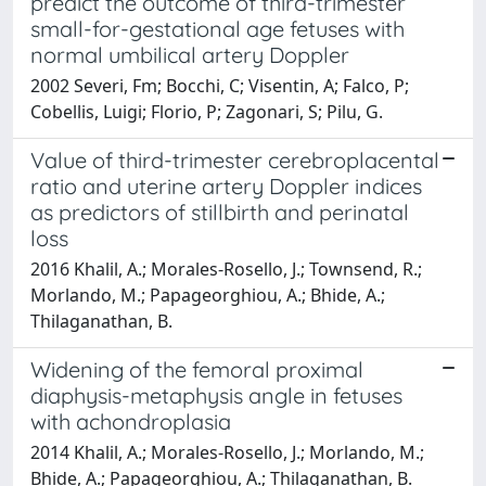
predict the outcome of third-trimester
small-for-gestational age fetuses with
normal umbilical artery Doppler
2002 Severi, Fm; Bocchi, C; Visentin, A; Falco, P;
Cobellis, Luigi; Florio, P; Zagonari, S; Pilu, G.
Value of third-trimester cerebroplacental
ratio and uterine artery Doppler indices
as predictors of stillbirth and perinatal
loss
2016 Khalil, A.; Morales-Rosello, J.; Townsend, R.;
Morlando, M.; Papageorghiou, A.; Bhide, A.;
Thilaganathan, B.
Widening of the femoral proximal
diaphysis-metaphysis angle in fetuses
with achondroplasia
2014 Khalil, A.; Morales-Rosello, J.; Morlando, M.;
Bhide, A.; Papageorghiou, A.; Thilaganathan, B.