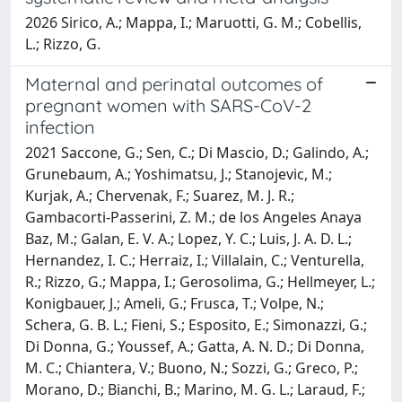
2026 Sirico, A.; Mappa, I.; Maruotti, G. M.; Cobellis,
L.; Rizzo, G.
Maternal and perinatal outcomes of
pregnant women with SARS-CoV-2
infection
2021 Saccone, G.; Sen, C.; Di Mascio, D.; Galindo, A.;
Grunebaum, A.; Yoshimatsu, J.; Stanojevic, M.;
Kurjak, A.; Chervenak, F.; Suarez, M. J. R.;
Gambacorti-Passerini, Z. M.; de los Angeles Anaya
Baz, M.; Galan, E. V. A.; Lopez, Y. C.; Luis, J. A. D. L.;
Hernandez, I. C.; Herraiz, I.; Villalain, C.; Venturella,
R.; Rizzo, G.; Mappa, I.; Gerosolima, G.; Hellmeyer, L.;
Konigbauer, J.; Ameli, G.; Frusca, T.; Volpe, N.;
Schera, G. B. L.; Fieni, S.; Esposito, E.; Simonazzi, G.;
Di Donna, G.; Youssef, A.; Gatta, A. N. D.; Di Donna,
M. C.; Chiantera, V.; Buono, N.; Sozzi, G.; Greco, P.;
Morano, D.; Bianchi, B.; Marino, M. G. L.; Laraud, F.;