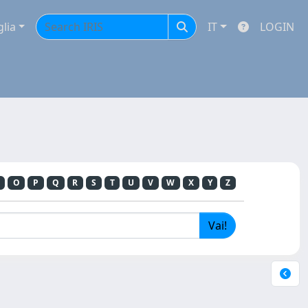
glia
IT
LOGIN
O
P
Q
R
S
T
U
V
W
X
Y
Z