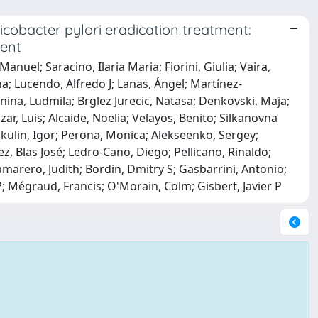
icobacter pylori eradication treatment:
ment
el; Saracino, Ilaria Maria; Fiorini, Giulia; Vaira,
na; Lucendo, Alfredo J; Lanas, Ángel; Martínez-
ina, Ludmila; Brglez Jurecic, Natasa; Denkovski, Maja;
r, Luis; Alcaide, Noelia; Velayos, Benito; Silkanovna
Bakulin, Igor; Perona, Monica; Alekseenko, Sergey;
 Blas José; Ledro-Cano, Diego; Pellicano, Rinaldo;
rero, Judith; Bordin, Dmitry S; Gasbarrini, Antonio;
; Mégraud, Francis; O'Morain, Colm; Gisbert, Javier P