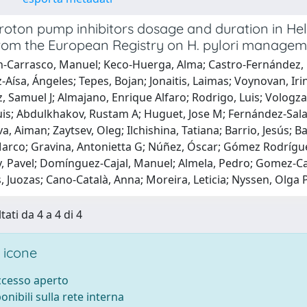
roton pump inhibitors dosage and duration in Hel
from the European Registry on H. pylori manage
Carrasco, Manuel; Keco-Huerga, Alma; Castro-Fernández, Manu
-Aísa, Ángeles; Tepes, Bojan; Jonaitis, Laimas; Voynovan, Iri
Samuel J; Almajano, Enrique Alfaro; Rodrigo, Luis; Vologzan
is; Abdulkhakov, Rustam A; Huguet, Jose M; Fernández-Salaza
, Aiman; Zaytsev, Oleg; Ilchishina, Tatiana; Barrio, Jesús; 
rco; Gravina, Antonietta G; Núñez, Óscar; Gómez Rodríguez,
 Pavel; Domínguez-Cajal, Manuel; Almela, Pedro; Gomez-Cama
 Juozas; Cano-Català, Anna; Moreira, Leticia; Nyssen, Olga P
tati da 4 a 4 di 4
 icone
accesso aperto
ponibili sulla rete interna