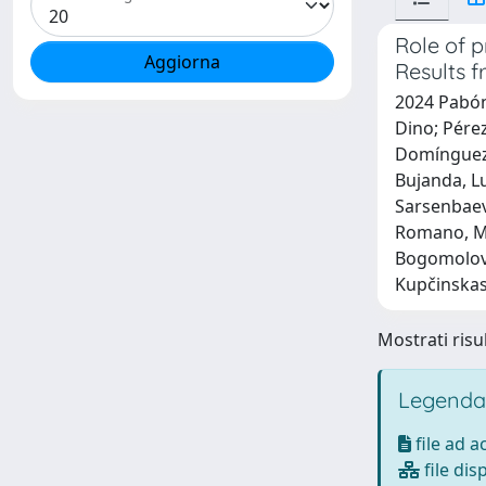
Role of p
Results 
2024 Pabón-
Dino; Pérez
Domínguez, 
Bujanda, Lu
Sarsenbaeva
Romano, Ma
Bogomolov,
Kupčinskas,
Mostrati risul
Legenda
file ad 
file dis