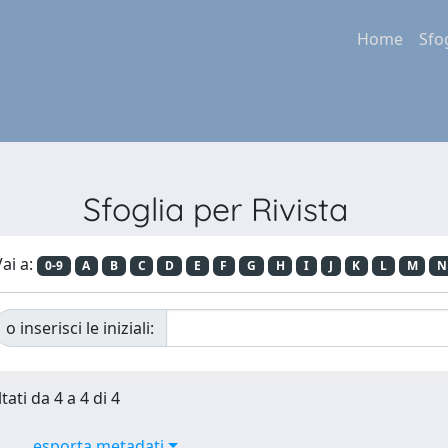
Home
Sfo
Sfoglia per Rivista
ai a:
0-9
A
B
C
D
E
F
G
H
I
J
K
L
M
N
o inserisci le iniziali:
tati da 4 a 4 di 4
esporta metadati