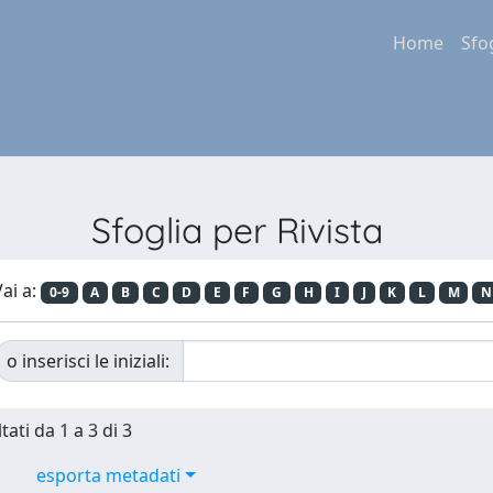
Home
Sfo
Sfoglia per Rivista
ai a:
0-9
A
B
C
D
E
F
G
H
I
J
K
L
M
N
o inserisci le iniziali:
tati da 1 a 3 di 3
esporta metadati