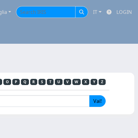
glia
IT
LOGIN
O
P
Q
R
S
T
U
V
W
X
Y
Z