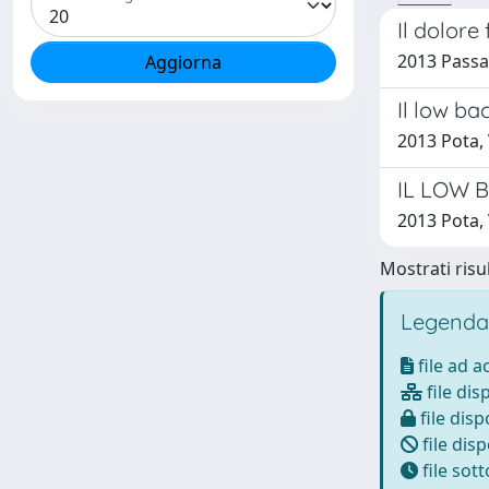
Il dolore 
2013 Passav
Il low bac
2013 Pota, 
IL LOW B
2013 Pota, 
Mostrati risul
Legenda
file ad 
file dis
file disp
file disp
file sot