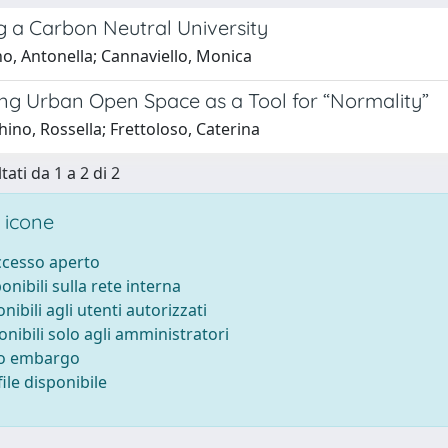
g a Carbon Neutral University
o, Antonella; Cannaviello, Monica
ing Urban Open Space as a Tool for “Normality”
ino, Rossella; Frettoloso, Caterina
tati da 1 a 2 di 2
 icone
accesso aperto
ponibili sulla rete interna
onibili agli utenti autorizzati
onibili solo agli amministratori
to embargo
ile disponibile