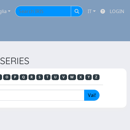
glia
IT
LOGIN
 SERIES
O
P
Q
R
S
T
U
V
W
X
Y
Z