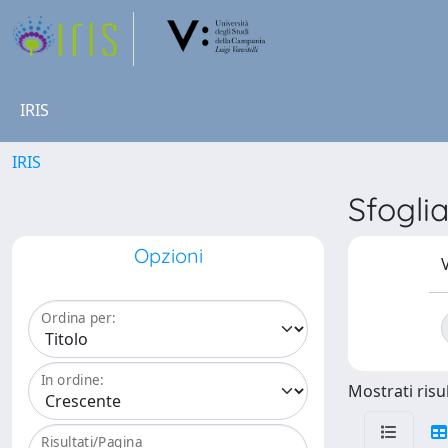
IRIS
IRIS
Sfogli
Opzioni
V
Ordina per:
In ordine:
Mostrati risul
Risultati/Pagina