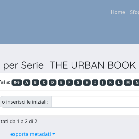
Home
Sfo
a per Serie THE URBAN BOOK
ai a:
0-9
A
B
C
D
E
F
G
H
I
J
K
L
M
N
o inserisci le iniziali:
tati da 1 a 2 di 2
esporta metadati