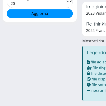
Imaginin
2023 Violan
Re-think
2024 Franch
Mostrati risul
Legenda
file ad 
file dis
file disp
file disp
file sot
nessun f