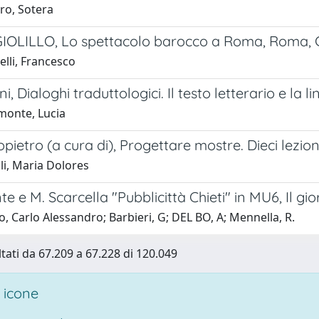
ro, Sotera
GIOLILLO, Lo spettacolo barocco a Roma, Roma, Gu
elli, Francesco
, Dialoghi traduttologici. Il testo letterario e la l
onte, Lucia
pietro (a cura di), Progettare mostre. Dieci lezioni
li, Maria Dolores
e e M. Scarcella "Pubblicittà Chieti" in MU6, Il gi
 Carlo Alessandro; Barbieri, G; DEL BO, A; Mennella, R.
ltati da 67.209 a 67.228 di 120.049
 icone