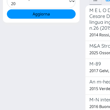
M E L O D
Cesare DE
lingua ing
n.26 (201
2014 Rossi
M&A Strat
2025 Ossor
M-89
2017 Gelvi
An m-heal
2015 Verde, 
M-N inte
2016 Buono