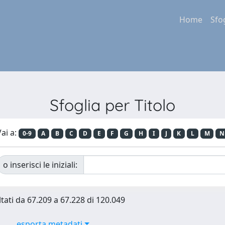
Home
Sfo
Sfoglia per Titolo
ai a:
0-9
A
B
C
D
E
F
G
H
I
J
K
L
M
N
o inserisci le iniziali:
ltati da 67.209 a 67.228 di 120.049
esporta metadati