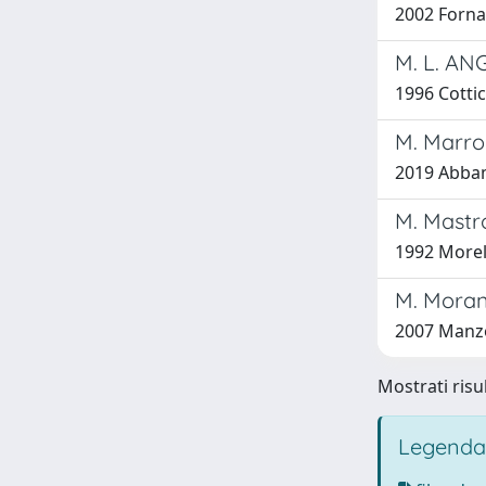
2002 Forna
M. L. AN
1996 Cottic
M. Marroni
2019 Abbam
M. Mastro
1992 Morel
M. Morant
2007 Manzo,
Mostrati risu
Legenda