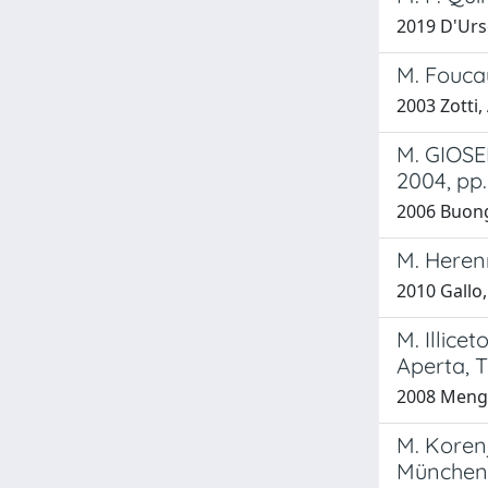
2019 D'Urs
M. Foucau
2003 Zotti,
M. GIOSEF
2004, pp.
2006 Buong
M. Herenn
2010 Gallo
M. Illice
Aperta, 
2008 Menga
M. Korenj
München,