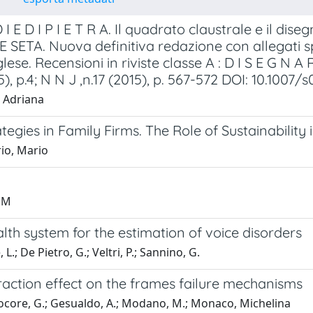
 I E D I P I E T R A. Il quadrato claustrale e il dis
 SETA. Nuova definitiva redazione con allegati sp
lese. Recensioni in riviste classe A : D I S E G N A 
5), p.4; N N J ,n.17 (2015), p. 567-572 DOI: 10.100
, Adriana
egies in Family Firms. The Role of Sustainability 
io, Mario
, M
th system for the estimation of voice disorders
L.; De Pietro, G.; Veltri, P.; Sannino, G.
raction effect on the frames failure mechanisms
core, G.; Gesualdo, A.; Modano, M.; Monaco, Michelina