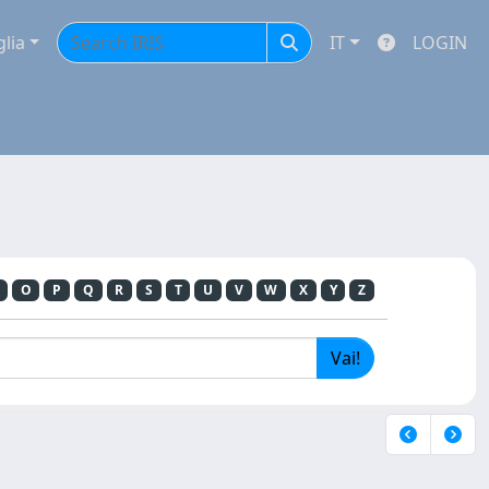
glia
IT
LOGIN
O
P
Q
R
S
T
U
V
W
X
Y
Z