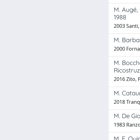
M. Augé, 
1988
2003 Santi,
M. Barban
2000 Forna
M. Bocche
Ricostruz
2016 Zito, 
M. Catauro
2018 Tranqui
M. De Gio
1983 Ranzo,
M. F. Quin