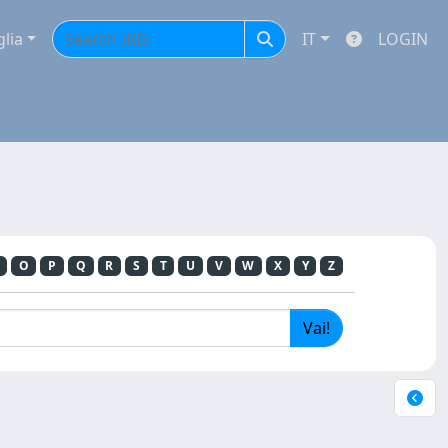
glia
IT
LOGIN
O
P
Q
R
S
T
U
V
W
X
Y
Z