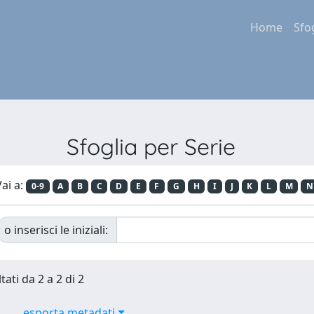
Home
Sfo
Sfoglia per Serie
ai a:
0-9
A
B
C
D
E
F
G
H
I
J
K
L
M
N
o inserisci le iniziali:
tati da 2 a 2 di 2
esporta metadati