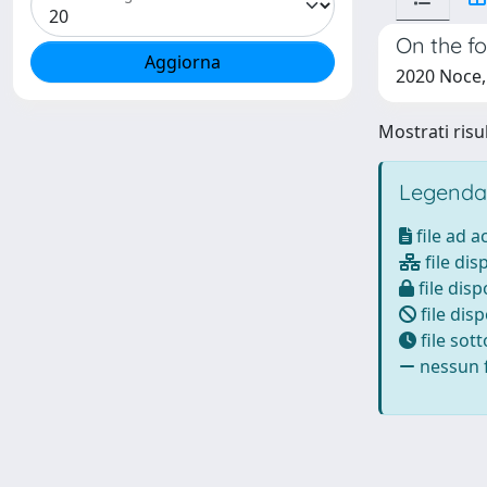
On the fo
2020 Noce, 
Mostrati risul
Legenda
file ad 
file dis
file disp
file disp
file sot
nessun f