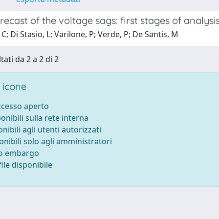
recast of the voltage sags: first stages of analys
C; Di Stasio, L; Varilone, P; Verde, P; De Santis, M
tati da 2 a 2 di 2
 icone
accesso aperto
ponibili sulla rete interna
onibili agli utenti autorizzati
onibili solo agli amministratori
to embargo
ile disponibile