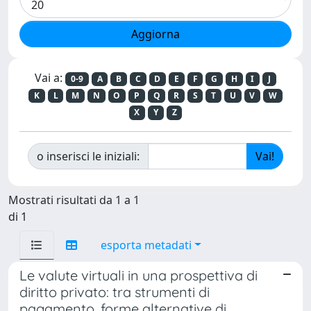
Vai a:
0-9
A
B
C
D
E
F
G
H
I
J
K
L
M
N
O
P
Q
R
S
T
U
V
W
X
Y
Z
o inserisci le iniziali:
Mostrati risultati da 1 a 1
di 1
esporta metadati
Le valute virtuali in una prospettiva di
diritto privato: tra strumenti di
pagamento, forme alternative di