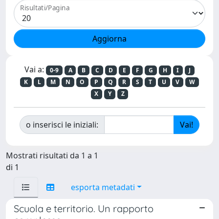
Risultati/Pagina
Vai a:
0-9
A
B
C
D
E
F
G
H
I
J
K
L
M
N
O
P
Q
R
S
T
U
V
W
X
Y
Z
o inserisci le iniziali:
Mostrati risultati da 1 a 1
di 1
esporta metadati
Scuola e territorio. Un rapporto