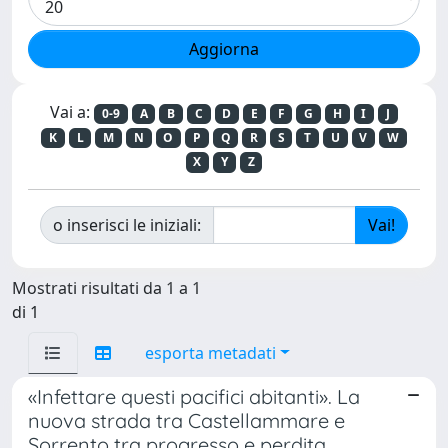
Vai a:
0-9
A
B
C
D
E
F
G
H
I
J
K
L
M
N
O
P
Q
R
S
T
U
V
W
X
Y
Z
o inserisci le iniziali:
Mostrati risultati da 1 a 1
di 1
esporta metadati
«Infettare questi pacifici abitanti». La
nuova strada tra Castellammare e
Sorrento tra progresso e perdita