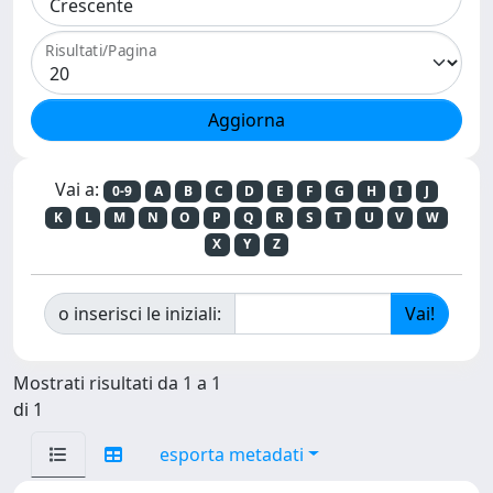
Risultati/Pagina
Vai a:
0-9
A
B
C
D
E
F
G
H
I
J
K
L
M
N
O
P
Q
R
S
T
U
V
W
X
Y
Z
o inserisci le iniziali:
Mostrati risultati da 1 a 1
di 1
esporta metadati