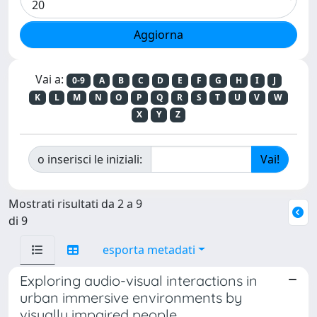
Vai a:
0-9
A
B
C
D
E
F
G
H
I
J
K
L
M
N
O
P
Q
R
S
T
U
V
W
X
Y
Z
o inserisci le iniziali:
Mostrati risultati da 2 a 9
di 9
esporta metadati
Exploring audio-visual interactions in
urban immersive environments by
visually impaired people