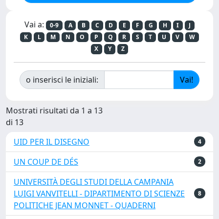
Vai a:
0-9
A
B
C
D
E
F
G
H
I
J
K
L
M
N
O
P
Q
R
S
T
U
V
W
X
Y
Z
o inserisci le iniziali:
Mostrati risultati da 1 a 13
di 13
UID PER IL DISEGNO
4
UN COUP DE DÉS
2
UNIVERSITÀ DEGLI STUDI DELLA CAMPANIA
LUIGI VANVITELLI - DIPARTIMENTO DI SCIENZE
8
POLITICHE JEAN MONNET - QUADERNI