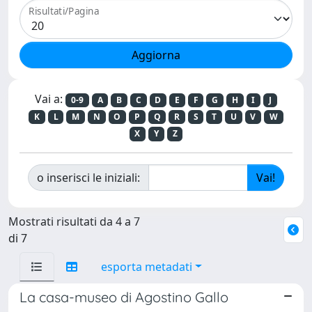
Risultati/Pagina
Vai a:
0-9
A
B
C
D
E
F
G
H
I
J
K
L
M
N
O
P
Q
R
S
T
U
V
W
X
Y
Z
o inserisci le iniziali:
Mostrati risultati da 4 a 7
di 7
esporta metadati
La casa-museo di Agostino Gallo