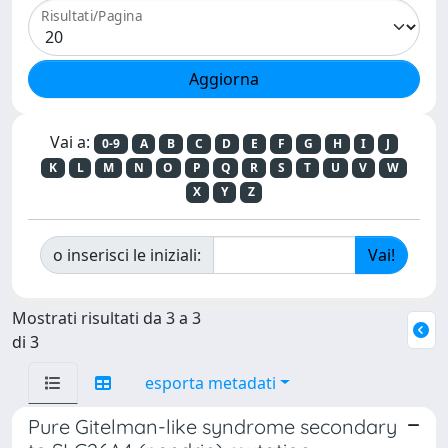
Risultati/Pagina
Vai a:
0-9
A
B
C
D
E
F
G
H
I
J
K
L
M
N
O
P
Q
R
S
T
U
V
W
X
Y
Z
o inserisci le iniziali:
Mostrati risultati da 3 a 3
di 3
esporta metadati
Pure Gitelman-like syndrome secondary