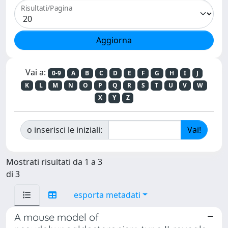
Risultati/Pagina
Vai a:
0-9
A
B
C
D
E
F
G
H
I
J
K
L
M
N
O
P
Q
R
S
T
U
V
W
X
Y
Z
o inserisci le iniziali:
Mostrati risultati da 1 a 3
di 3
esporta metadati
A mouse model of