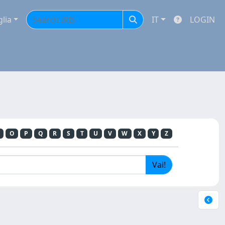
glia
IT
LOGIN
O
P
Q
R
S
T
U
V
W
X
Y
Z