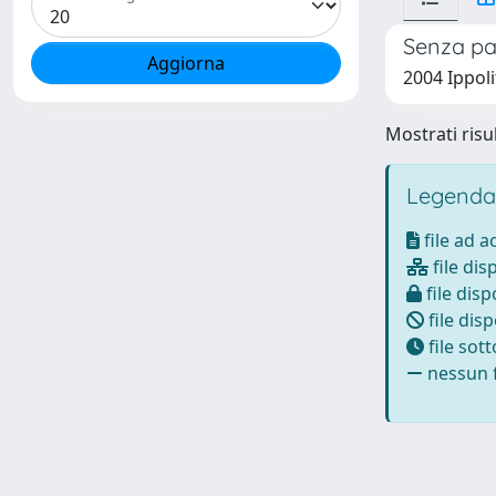
Senza p
2004 Ippoli
Mostrati risul
Legenda
file ad 
file dis
file disp
file disp
file sot
nessun f