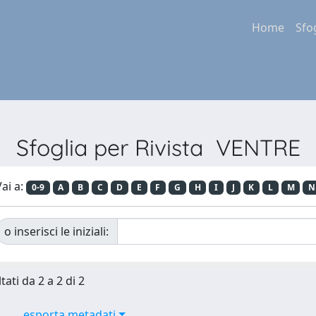
Home
Sfo
Sfoglia per Rivista VENTRE
ai a:
0-9
A
B
C
D
E
F
G
H
I
J
K
L
M
N
o inserisci le iniziali:
tati da 2 a 2 di 2
esporta metadati