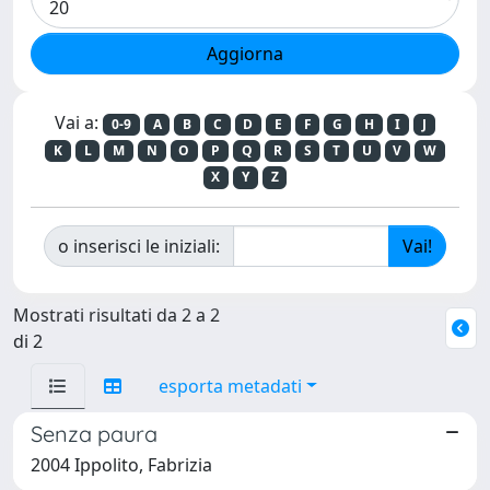
Vai a:
0-9
A
B
C
D
E
F
G
H
I
J
K
L
M
N
O
P
Q
R
S
T
U
V
W
X
Y
Z
o inserisci le iniziali:
Mostrati risultati da 2 a 2
di 2
esporta metadati
Senza paura
2004 Ippolito, Fabrizia