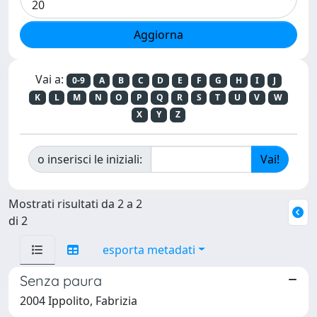
Vai a:
0-9
A
B
C
D
E
F
G
H
I
J
K
L
M
N
O
P
Q
R
S
T
U
V
W
X
Y
Z
o inserisci le iniziali:
Mostrati risultati da 2 a 2
di 2
esporta metadati
Senza paura
2004 Ippolito, Fabrizia