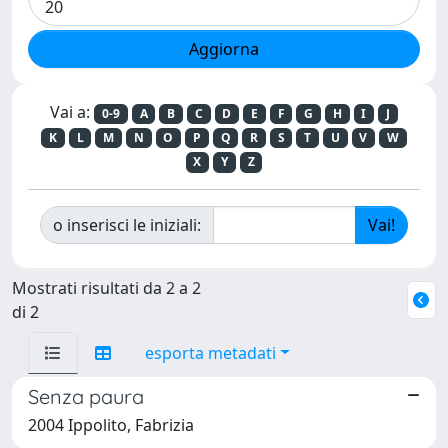
Vai a:
0-9
A
B
C
D
E
F
G
H
I
J
K
L
M
N
O
P
Q
R
S
T
U
V
W
X
Y
Z
o inserisci le iniziali:
Mostrati risultati da 2 a 2
di 2
esporta metadati
Senza paura
2004 Ippolito, Fabrizia