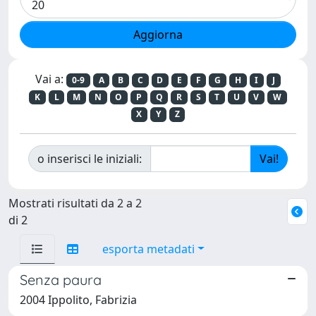
Vai a:
0-9
A
B
C
D
E
F
G
H
I
J
K
L
M
N
O
P
Q
R
S
T
U
V
W
X
Y
Z
o inserisci le iniziali:
Mostrati risultati da 2 a 2
di 2
esporta metadati
Senza paura
2004 Ippolito, Fabrizia