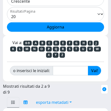
Risultati/Pagina
Vai a:
0-9
A
B
C
D
E
F
G
H
I
J
K
L
M
N
O
P
Q
R
S
T
U
V
W
X
Y
Z
o inserisci le iniziali:
Mostrati risultati da 2 a 9
di 9
esporta metadati