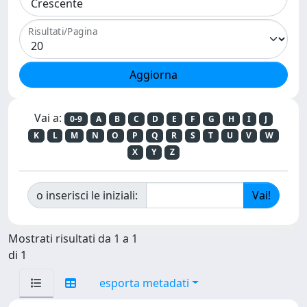
Risultati/Pagina
Vai a:
0-9
A
B
C
D
E
F
G
H
I
J
K
L
M
N
O
P
Q
R
S
T
U
V
W
X
Y
Z
o inserisci le iniziali:
Mostrati risultati da 1 a 1
di 1
esporta metadati