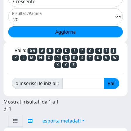
Risultati/Pagina
Vai a:
0-9
A
B
C
D
E
F
G
H
I
J
K
L
M
N
O
P
Q
R
S
T
U
V
W
X
Y
Z
o inserisci le iniziali:
Mostrati risultati da 1 a 1
di 1
esporta metadati