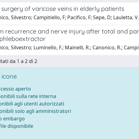
surgery of varicose veins in elderly patients
o, Silvestro; Campitiello, F; Pacifico, F; Sepe, D; Lauletta, V.
 recurrence and nerve injury after total and part
 phleboextractor
o, Silvestro; Luminello, F.; Mainelli, R.; Canonico, R.; Campiti
tati da 1 a 2 di 2
 icone
accesso aperto
ponibili sulla rete interna
onibili agli utenti autorizzati
onibili solo agli amministratori
to embargo
ile disponibile