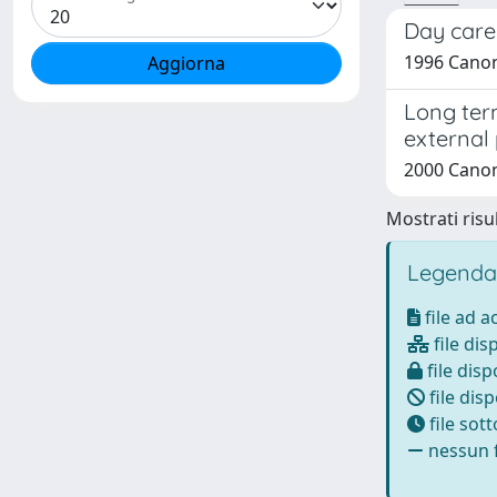
Day care 
1996 Canonic
Long term
external
2000 Canonic
Mostrati risul
Legenda
file ad 
file dis
file disp
file disp
file sot
nessun f