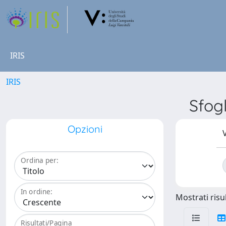
IRIS
IRIS
Sfog
Opzioni
V
Ordina per:
In ordine:
Mostrati risul
Risultati/Pagina