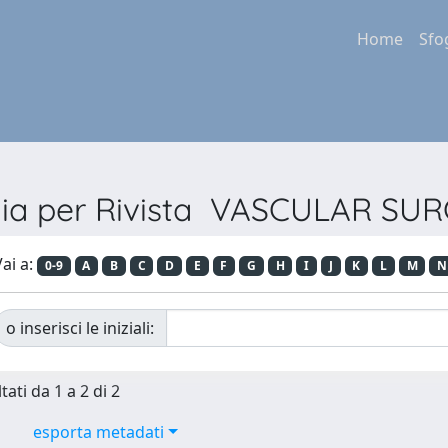
Home
Sfo
lia per Rivista VASCULAR SU
ai a:
0-9
A
B
C
D
E
F
G
H
I
J
K
L
M
N
o inserisci le iniziali:
tati da 1 a 2 di 2
esporta metadati