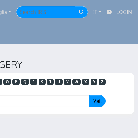
glia
IT
LOGIN
RGERY
O
P
Q
R
S
T
U
V
W
X
Y
Z