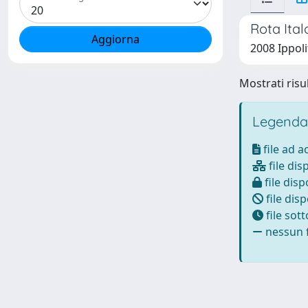
Rota Ital
2008 Ippoli
Mostrati risul
Legenda
file ad 
file dis
file disp
file disp
file sot
nessun f