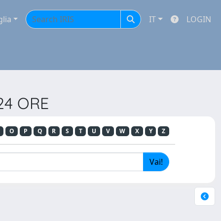
glia
IT
LOGIN
 24 ORE
O
P
Q
R
S
T
U
V
W
X
Y
Z