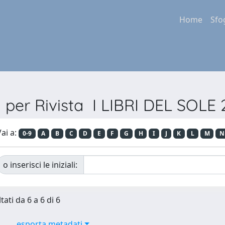
Home
Sfo
a per Rivista I LIBRI DEL SOLE
ai a:
0-9
A
B
C
D
E
F
G
H
I
J
K
L
M
N
o inserisci le iniziali:
tati da 6 a 6 di 6
esporta metadati