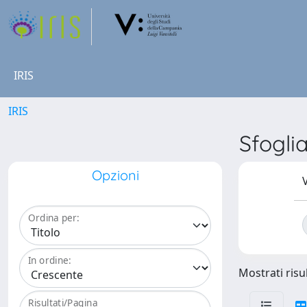
IRIS
IRIS
Sfogli
Opzioni
V
Ordina per:
In ordine:
Mostrati risul
Risultati/Pagina