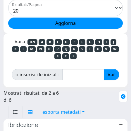
Risultati/Pagina
Vai a:
0-9
A
B
C
D
E
F
G
H
I
J
K
L
M
N
O
P
Q
R
S
T
U
V
W
X
Y
Z
o inserisci le iniziali:
Mostrati risultati da 2 a 6
di 6
esporta metadati
Ibridazione