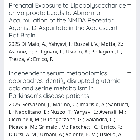
Prenatal Exposure to Lipopolysaccharide
or Valproate Leads to Abnormal
Accumulation of the NMDA Receptor
Agonist D-Aspartate in the Adolescent
Rat Brain
2025 Di Maio, A.; Yahyavi, I.; Buzzelli, V.; Motta, Z.;
Ascone, F.; Putignani, L.; Usiello, A.; Pollegioni, L.;
Trezza, V.; Errico, F.
Independent serum metabolomics
approaches identify disrupted glutamic
acid and serine metabolism in
Parkinson’s disease patients
2025 Gervasoni, J.; Marino, C.; Imarisio, A.; Santucci,
L.; Napolitano, E.; Nuzzo, T.; Yahyavi, I.; Avenali, M.;
Cicchinelli, M.; Buongarzone, G.; Galandra, C.;
Picascia, M.; Grimaldi, M.; Pacchetti, C.; Errico, F.;
D'Ursi, A. M.; Urbani, A.; Valente, E. M.; Usiello, A.