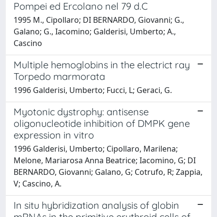
Pompei ed Ercolano nel 79 d.C
1995 M., Cipollaro; DI BERNARDO, Giovanni; G.,
Galano; G., Iacomino; Galderisi, Umberto; A.,
Cascino
Multiple hemoglobins in the electrict ray
Torpedo marmorata
1996 Galderisi, Umberto; Fucci, L; Geraci, G.
Myotonic dystrophy: antisense
oligonucleotide inhibition of DMPK gene
expression in vitro
1996 Galderisi, Umberto; Cipollaro, Marilena;
Melone, Mariarosa Anna Beatrice; Iacomino, G; DI
BERNARDO, Giovanni; Galano, G; Cotrufo, R; Zappia,
V; Cascino, A.
In situ hybridization analysis of globin
mRNAs in the primitive erythroid cells of