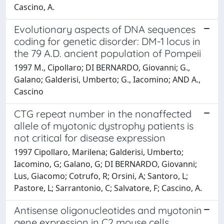
Cascino, A.
Evolutionary aspects of DNA sequences
coding for genetic disorder: DM-1 locus in
the 79 A.D. ancient population of Pompeii
1997 M., Cipollaro; DI BERNARDO, Giovanni; G.,
Galano; Galderisi, Umberto; G., Iacomino; AND A.,
Cascino
CTG repeat number in the nonaffected
allele of myotonic dystrophy patients is
not critical for disease expression
1997 Cipollaro, Marilena; Galderisi, Umberto;
Iacomino, G; Galano, G; DI BERNARDO, Giovanni;
Lus, Giacomo; Cotrufo, R; Orsini, A; Santoro, L;
Pastore, L; Sarrantonio, C; Salvatore, F; Cascino, A.
Antisense oligonucleotides and myotonin
gene expression in C2 mouse cells