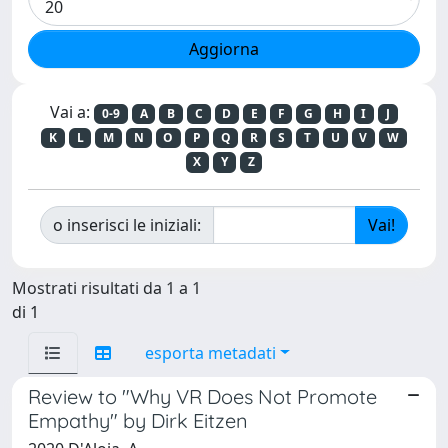
Vai a:
0-9
A
B
C
D
E
F
G
H
I
J
K
L
M
N
O
P
Q
R
S
T
U
V
W
X
Y
Z
o inserisci le iniziali:
Mostrati risultati da 1 a 1
di 1
esporta metadati
Review to "Why VR Does Not Promote
Empathy" by Dirk Eitzen