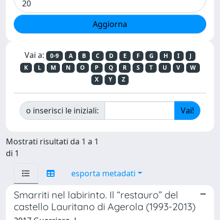
Vai a:
0-9
A
B
C
D
E
F
G
H
I
J
K
L
M
N
O
P
Q
R
S
T
U
V
W
X
Y
Z
o inserisci le iniziali:
Mostrati risultati da 1 a 1
di 1
esporta metadati
Smarriti nel labirinto. Il “restauro” del
castello Lauritano di Agerola (1993-2013)