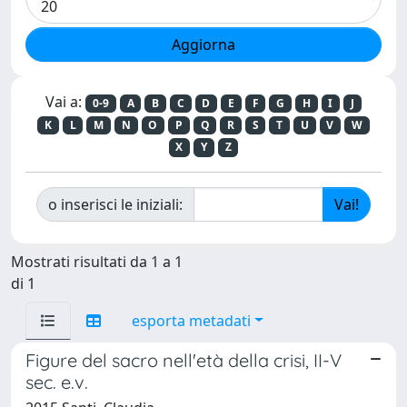
Vai a:
0-9
A
B
C
D
E
F
G
H
I
J
K
L
M
N
O
P
Q
R
S
T
U
V
W
X
Y
Z
o inserisci le iniziali:
Mostrati risultati da 1 a 1
di 1
esporta metadati
Figure del sacro nell'età della crisi, II-V
sec. e.v.